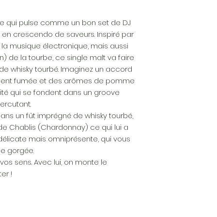
CONTENANCE : 70 cl
CONSERVATION :
vée qui pulse comme un bon set de DJ
Conserver la bouteil
en crescendo de saveurs. Inspiré par
lumière et de la ch
la musique électronique, mais aussi
limite de conserva
n) de la tourbe, ce single malt va faire
INFORMATION COMPL
Chaque bouteille 
de whisky tourbé. Imaginez un accord
nement fumée et des arômes de pomme
alité qui se fondent dans un groove
ercutant.
 dans un fût imprégné de whisky tourbé,
t de Chablis (Chardonnay) ce qui lui a
 délicate mais omniprésente, qui vous
ue gorgée.
r vos sens. Avec lui, on monte le
er !