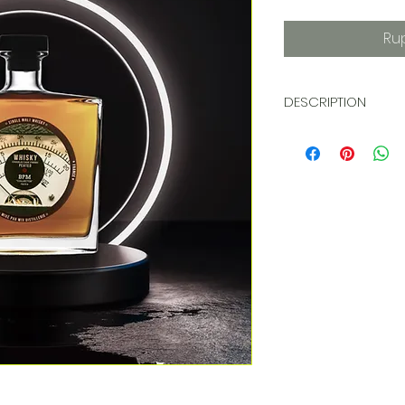
Ru
DESCRIPTION
ELEVAGE :
Notre Whisky BPM C
fût de Ex-Laphroaig
de 6 mois en fût 
du Domaine Bersan
fût par gravité, san
peut apparaître, c
n'altère en rien à l
légèrement la boute
DEGRÉ D’ALCOOL : 4
Notre Whisky "BPM" 
alcool de 44°. Nos 
consommer avec m
rappelons, l’abus 
pour votre santé.