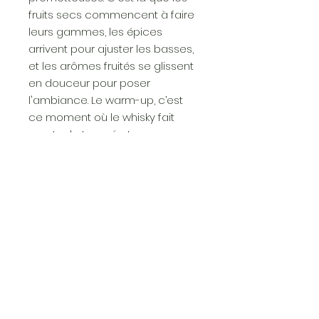
fruits secs commencent à faire
leurs gammes, les épices
arrivent pour ajuster les basses,
et les arômes fruités se glissent
en douceur pour poser
l'ambiance. Le warm-up, c’est
ce moment où le whisky fait
monter la température, sans
précipitation, juste pour
s'assurer que vous êtes prêts
pour le grand final.
Alors accroche-toi, la soirée ne
fait que commencer !
DESCRIPTION
ELEVAGE :
Notre Whisky Warm Up Collector